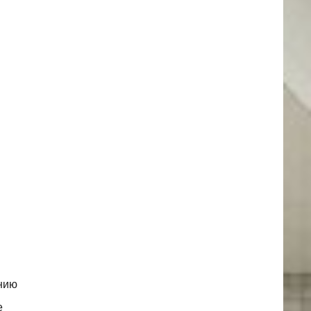
анию
е