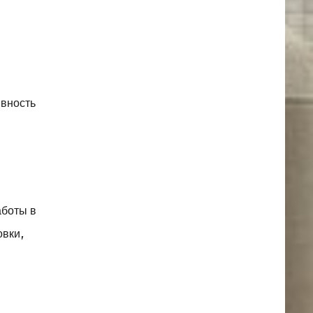
ивность
аботы в
овки,