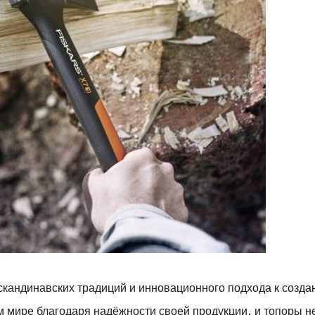
скандинавских традиций и инновационного подхода к созд
м мире благодаря надёжности своей продукции, и топоры н