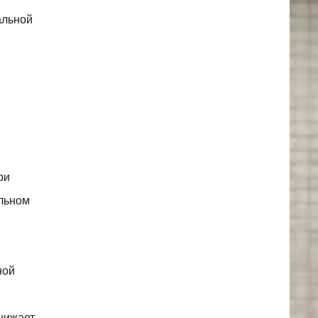
альной
ри
ельном
ной
снижает