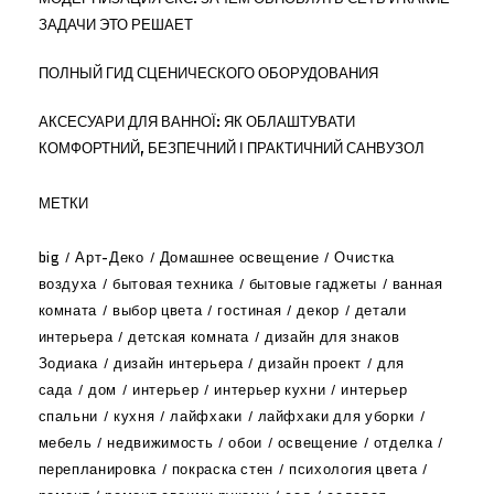
ЗАДАЧИ ЭТО РЕШАЕТ
ПОЛНЫЙ ГИД СЦЕНИЧЕСКОГО ОБОРУДОВАНИЯ
АКСЕСУАРИ ДЛЯ ВАННОЇ: ЯК ОБЛАШТУВАТИ
КОМФОРТНИЙ, БЕЗПЕЧНИЙ І ПРАКТИЧНИЙ САНВУЗОЛ
МЕТКИ
big
Арт-Деко
Домашнее освещение
Очистка
воздуха
бытовая техника
бытовые гаджеты
ванная
комната
выбор цвета
гостиная
декор
детали
интерьера
детская комната
дизайн для знаков
Зодиака
дизайн интерьера
дизайн проект
для
сада
дом
интерьер
интерьер кухни
интерьер
спальни
кухня
лайфхаки
лайфхаки для уборки
мебель
недвижимость
обои
освещение
отделка
перепланировка
покраска стен
психология цвета