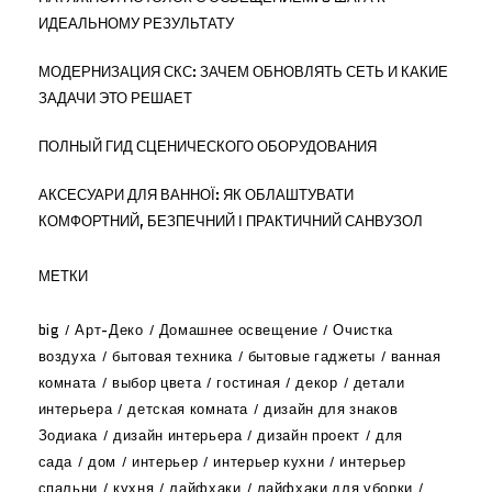
ИДЕАЛЬНОМУ РЕЗУЛЬТАТУ
МОДЕРНИЗАЦИЯ СКС: ЗАЧЕМ ОБНОВЛЯТЬ СЕТЬ И КАКИЕ
ЗАДАЧИ ЭТО РЕШАЕТ
ПОЛНЫЙ ГИД СЦЕНИЧЕСКОГО ОБОРУДОВАНИЯ
АКСЕСУАРИ ДЛЯ ВАННОЇ: ЯК ОБЛАШТУВАТИ
КОМФОРТНИЙ, БЕЗПЕЧНИЙ І ПРАКТИЧНИЙ САНВУЗОЛ
МЕТКИ
big
Арт-Деко
Домашнее освещение
Очистка
воздуха
бытовая техника
бытовые гаджеты
ванная
комната
выбор цвета
гостиная
декор
детали
интерьера
детская комната
дизайн для знаков
Зодиака
дизайн интерьера
дизайн проект
для
сада
дом
интерьер
интерьер кухни
интерьер
спальни
кухня
лайфхаки
лайфхаки для уборки