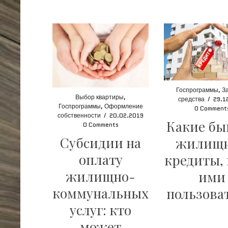
Госпрограммы
,
З
Выбор квартиры
,
средства
/
29.1
Госпрограммы
,
Оформление
0 Comment
собственности
/
20.02.2019
Какие бы
0 Comments
Субсидии на
жилищ
оплату
кредиты, 
жилищно-
ими
коммунальных
пользова
услуг: кто
может