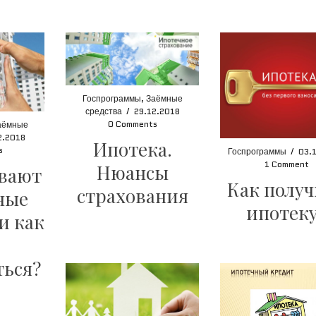
Госпрограммы
,
Заёмные
средства
/
29.12.2018
0 Comments
аёмные
2.2018
Ипотека.
s
Госпрограммы
/
03.
1 Comment
Нюансы
вают
Как полу
страхования
ные
ипотек
и как
ться?