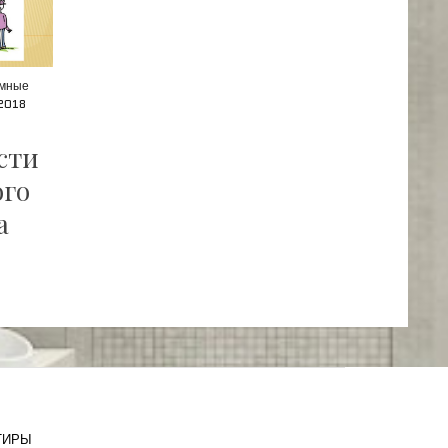
мные
2018
сти
ого
а
ТИРЫ