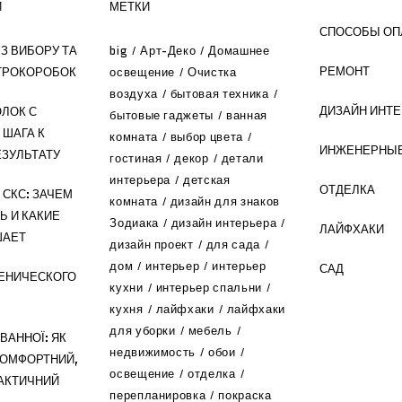
И
МЕТКИ
СПОСОБЫ ОП
З ВИБОРУ ТА
big
Арт-Деко
Домашнее
РЕМОНТ
ТРОКОРОБОК
освещение
Очистка
воздуха
бытовая техника
ДИЗАЙН ИНТ
ЛОК С
бытовые гаджеты
ванная
 ШАГА К
комната
выбор цвета
ИНЖЕНЕРНЫЕ
ЗУЛЬТАТУ
гостиная
декор
детали
интерьера
детская
ОТДЕЛКА
СКС: ЗАЧЕМ
комната
дизайн для знаков
Ь И КАКИЕ
Зодиака
дизайн интерьера
ЛАЙФХАКИ
ШАЕТ
дизайн проект
для сада
дом
интерьер
интерьер
САД
ЕНИЧЕСКОГО
кухни
интерьер спальни
кухня
лайфхаки
лайфхаки
для уборки
мебель
ВАННОЇ: ЯК
недвижимость
обои
КОМФОРТНИЙ,
освещение
отделка
РАКТИЧНИЙ
перепланировка
покраска