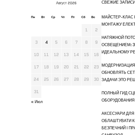
СВЕЖИЕ ЗАПИС
Август 2026
МАЙСТЕР-КЛАС І
Пн
Вт
Ср
Чт
Пт
Сб
Вс
МОНТАЖУ ЕЛЕК
1
2
НАТЯЖНОЙ ПОТО
3
4
5
6
7
8
9
ОСВЕЩЕНИЕМ: 3
ИДЕАЛЬНОМУ РЕ
10
11
12
13
14
15
16
МОДЕРНИЗАЦИЯ 
17
18
19
20
21
22
23
ОБНОВЛЯТЬ СЕТ
24
25
26
27
28
29
30
ЗАДАЧИ ЭТО РЕ
31
ПОЛНЫЙ ГИД СЦ
ОБОРУДОВАНИЯ
« Июл
АКСЕСУАРИ ДЛЯ 
ОБЛАШТУВАТИ 
БЕЗПЕЧНИЙ І П