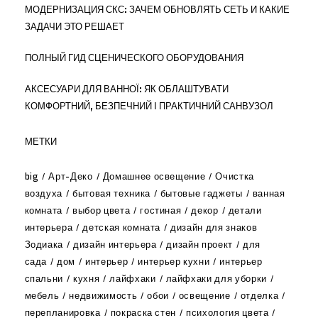
МОДЕРНИЗАЦИЯ СКС: ЗАЧЕМ ОБНОВЛЯТЬ СЕТЬ И КАКИЕ
ЗАДАЧИ ЭТО РЕШАЕТ
ПОЛНЫЙ ГИД СЦЕНИЧЕСКОГО ОБОРУДОВАНИЯ
АКСЕСУАРИ ДЛЯ ВАННОЇ: ЯК ОБЛАШТУВАТИ
КОМФОРТНИЙ, БЕЗПЕЧНИЙ І ПРАКТИЧНИЙ САНВУЗОЛ
МЕТКИ
big
Арт-Деко
Домашнее освещение
Очистка
воздуха
бытовая техника
бытовые гаджеты
ванная
комната
выбор цвета
гостиная
декор
детали
интерьера
детская комната
дизайн для знаков
Зодиака
дизайн интерьера
дизайн проект
для
сада
дом
интерьер
интерьер кухни
интерьер
спальни
кухня
лайфхаки
лайфхаки для уборки
мебель
недвижимость
обои
освещение
отделка
перепланировка
покраска стен
психология цвета