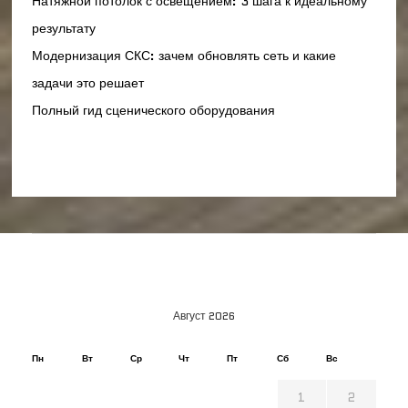
Натяжной потолок с освещением: 3 шага к идеальному
результату
Модернизация СКС: зачем обновлять сеть и какие
задачи это решает
Полный гид сценического оборудования
Август 2026
Пн
Вт
Ср
Чт
Пт
Сб
Вс
1
2