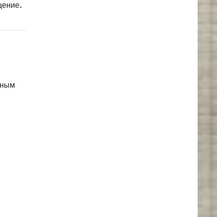
щение.
ьным