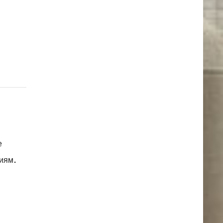
е
ниям.