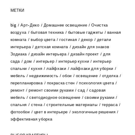
МЕТКИ
big
Арт-Деко
Домашнее освещение
Очистка
воздуха
бытовая техника
бытовые гаджеты
ванная
комната
выбор цвета
гостиная
декор
детали
интерьера
детская комната
дизайн для знаков
Зодиака
дизайн интерьера
дизайн проект
для
сада
дом
интерьер
интерьер кухни
интерьер
спальни
кухня
лайфхаки
лайфхаки для уборки
мебель
недвижимость
обои
освещение
отделка
перепланировка
покраска стен
психология цвета
ремонт
ремонт своими руками
сад
садовая
мебель
светодиодное освещение
своими руками
спальня
стена
строительные материалы
терраса
фотообои
цвет в интерьере
экологичные решения
эффективная уборка