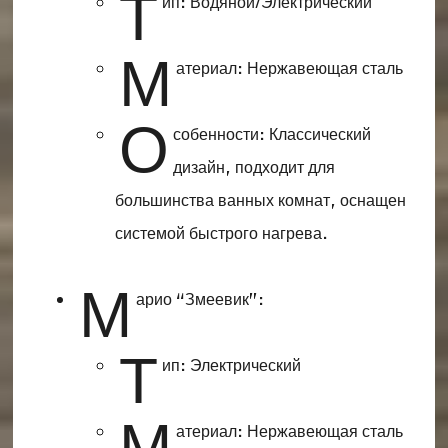
Т
ип: Водяной/Электрический
М
атериал: Нержавеющая сталь
О
собенности: Классический
дизайн, подходит для
большинства ванных комнат, оснащен
системой быстрого нагрева.
М
арио “Змеевик”:
Т
ип: Электрический
М
атериал: Нержавеющая сталь