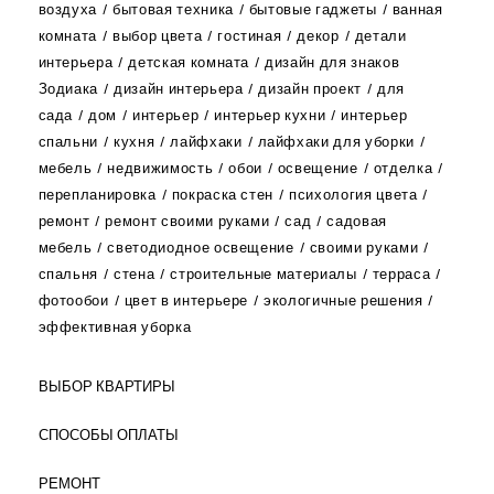
воздуха
бытовая техника
бытовые гаджеты
ванная
комната
выбор цвета
гостиная
декор
детали
интерьера
детская комната
дизайн для знаков
Зодиака
дизайн интерьера
дизайн проект
для
сада
дом
интерьер
интерьер кухни
интерьер
спальни
кухня
лайфхаки
лайфхаки для уборки
мебель
недвижимость
обои
освещение
отделка
перепланировка
покраска стен
психология цвета
ремонт
ремонт своими руками
сад
садовая
мебель
светодиодное освещение
своими руками
спальня
стена
строительные материалы
терраса
фотообои
цвет в интерьере
экологичные решения
эффективная уборка
ВЫБОР КВАРТИРЫ
СПОСОБЫ ОПЛАТЫ
РЕМОНТ