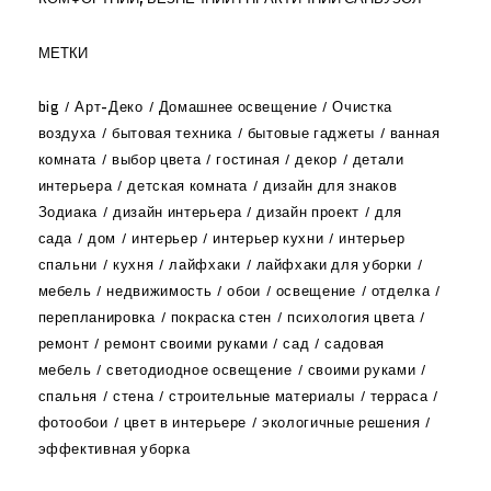
МЕТКИ
big
Арт-Деко
Домашнее освещение
Очистка
воздуха
бытовая техника
бытовые гаджеты
ванная
комната
выбор цвета
гостиная
декор
детали
интерьера
детская комната
дизайн для знаков
Зодиака
дизайн интерьера
дизайн проект
для
сада
дом
интерьер
интерьер кухни
интерьер
спальни
кухня
лайфхаки
лайфхаки для уборки
мебель
недвижимость
обои
освещение
отделка
перепланировка
покраска стен
психология цвета
ремонт
ремонт своими руками
сад
садовая
мебель
светодиодное освещение
своими руками
спальня
стена
строительные материалы
терраса
фотообои
цвет в интерьере
экологичные решения
эффективная уборка