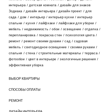
интерьера
детская комната
дизайн для знаков
Зодиака
дизайн интерьера
дизайн проект
для
сада
дом
интерьер
интерьер кухни
интерьер
спальни
кухня
лайфхаки
лайфхаки для уборки
мебель
недвижимость
обои
освещение
отделка
перепланировка
покраска стен
психология цвета
ремонт
ремонт своими руками
сад
садовая
мебель
светодиодное освещение
своими руками
спальня
стена
строительные материалы
терраса
фотообои
цвет в интерьере
экологичные решения
эффективная уборка
ВЫБОР КВАРТИРЫ
СПОСОБЫ ОПЛАТЫ
РЕМОНТ
ДИЗАЙН ИНТЕРЬЕРА