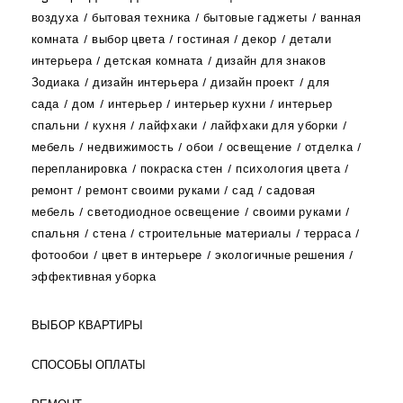
воздуха
бытовая техника
бытовые гаджеты
ванная
комната
выбор цвета
гостиная
декор
детали
интерьера
детская комната
дизайн для знаков
Зодиака
дизайн интерьера
дизайн проект
для
сада
дом
интерьер
интерьер кухни
интерьер
спальни
кухня
лайфхаки
лайфхаки для уборки
мебель
недвижимость
обои
освещение
отделка
перепланировка
покраска стен
психология цвета
ремонт
ремонт своими руками
сад
садовая
мебель
светодиодное освещение
своими руками
спальня
стена
строительные материалы
терраса
фотообои
цвет в интерьере
экологичные решения
эффективная уборка
ВЫБОР КВАРТИРЫ
СПОСОБЫ ОПЛАТЫ