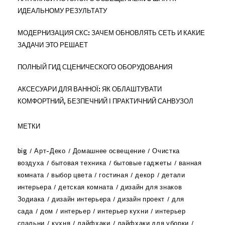
ИДЕАЛЬНОМУ РЕЗУЛЬТАТУ
МОДЕРНИЗАЦИЯ СКС: ЗАЧЕМ ОБНОВЛЯТЬ СЕТЬ И КАКИЕ
ЗАДАЧИ ЭТО РЕШАЕТ
ПОЛНЫЙ ГИД СЦЕНИЧЕСКОГО ОБОРУДОВАНИЯ
АКСЕСУАРИ ДЛЯ ВАННОЇ: ЯК ОБЛАШТУВАТИ
КОМФОРТНИЙ, БЕЗПЕЧНИЙ І ПРАКТИЧНИЙ САНВУЗОЛ
МЕТКИ
big
Арт-Деко
Домашнее освещение
Очистка
воздуха
бытовая техника
бытовые гаджеты
ванная
комната
выбор цвета
гостиная
декор
детали
интерьера
детская комната
дизайн для знаков
Зодиака
дизайн интерьера
дизайн проект
для
сада
дом
интерьер
интерьер кухни
интерьер
спальни
кухня
лайфхаки
лайфхаки для уборки