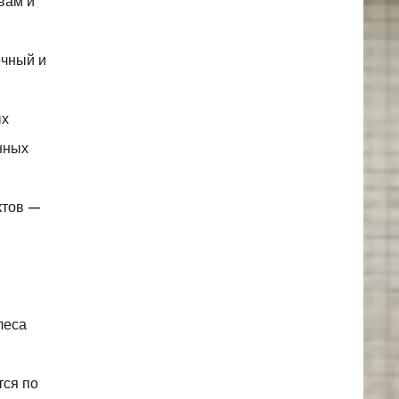
вам и
очный и
ых
нных
ктов —
леса
тся по