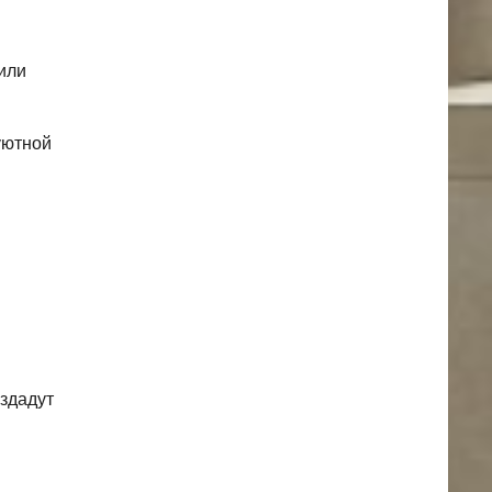
или
уютной
здадут