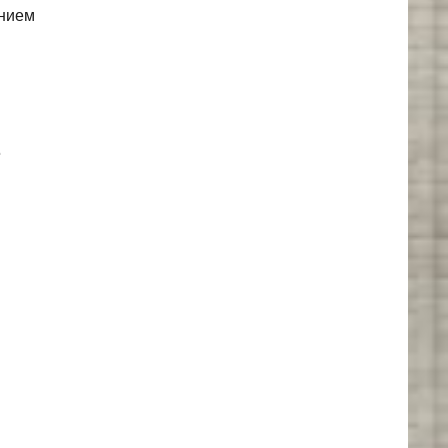
анием
.