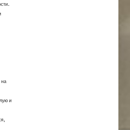
ости.
и
 на
ёлую и
ся,