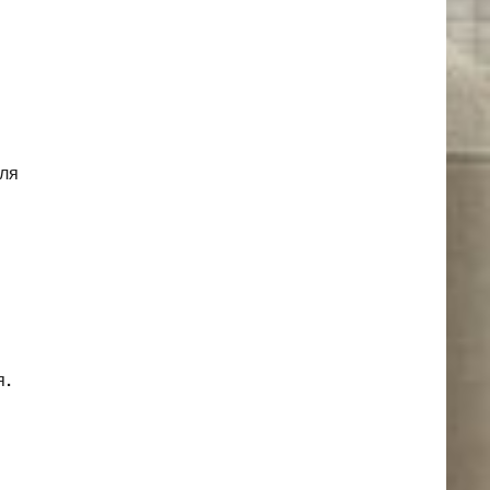
Для
я.