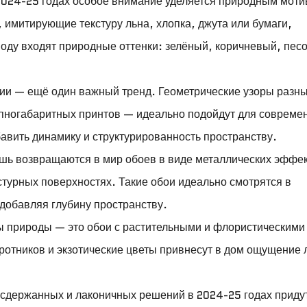
2024-25 годах особое внимание уделяется природным моти
 имитирующие текстуру льна, хлопка, джута или бумаги,
оду входят природные оттенки: зелёный, коричневый, пес
нии — ещё один важный тренд. Геометрические узоры разн
пногабаритных принтов — идеально подойдут для совреме
авить динамику и структурированность пространству.
ошь возвращаются в мир обоев в виде металлических эффе
кстурных поверхностях. Такие обои идеально смотрятся в
 добавляя глубину пространству.
 природы — это обои с растительными и флористическими
ротников и экзотические цветы привнесут в дом ощущение 
сдержанных и лаконичных решений в 2024-25 годах приду