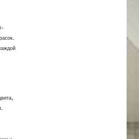
т-
расок.
 каждой
цвета,
м.