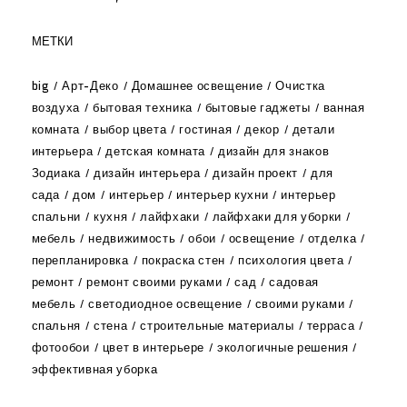
МЕТКИ
big
Арт-Деко
Домашнее освещение
Очистка
воздуха
бытовая техника
бытовые гаджеты
ванная
комната
выбор цвета
гостиная
декор
детали
интерьера
детская комната
дизайн для знаков
Зодиака
дизайн интерьера
дизайн проект
для
сада
дом
интерьер
интерьер кухни
интерьер
спальни
кухня
лайфхаки
лайфхаки для уборки
мебель
недвижимость
обои
освещение
отделка
перепланировка
покраска стен
психология цвета
ремонт
ремонт своими руками
сад
садовая
мебель
светодиодное освещение
своими руками
спальня
стена
строительные материалы
терраса
фотообои
цвет в интерьере
экологичные решения
эффективная уборка